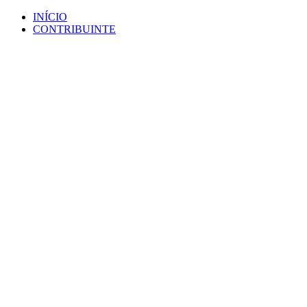
Ir
INÍCIO
para
CONTRIBUINTE
o
conteúdo