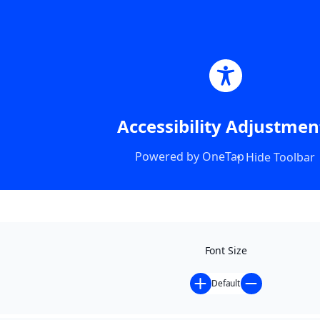
Accessibility Adjustmen
Powered by
OneTap
Hide Toolbar
Font Size
Default