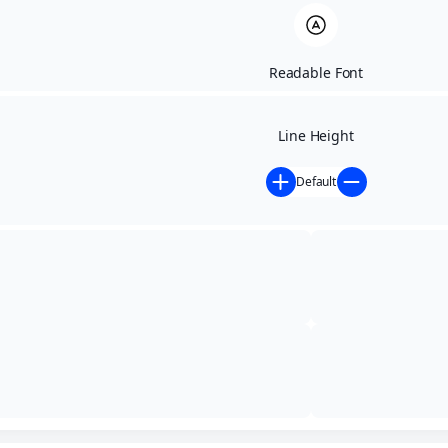
Readable Font
Line Height
Default
Início
»
Atos Oficiais
»
Portaria
»
PORTARIA 019/2025
PORTARIA 019/2025