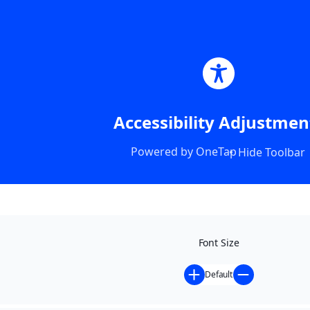
Accessibility Adjustmen
Powered by
OneTap
Hide Toolbar
Font Size
Default