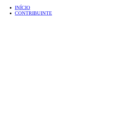
Ir
INÍCIO
para
CONTRIBUINTE
o
conteúdo