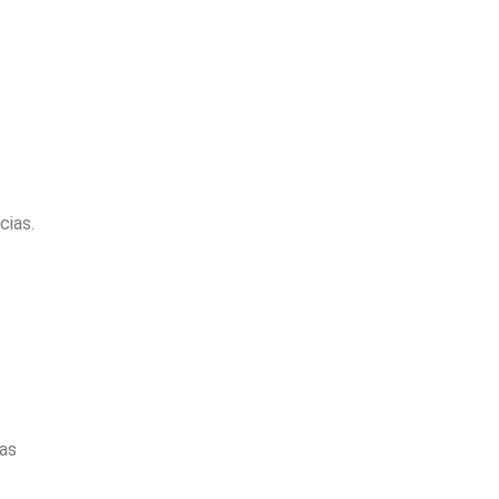
ias.
as