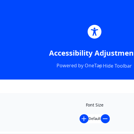
Accessibility Adjustmen
Powered by
OneTap
Hide Toolbar
Font Size
Default