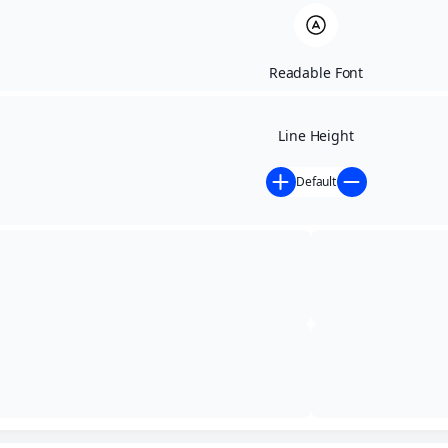
Readable Font
Line Height
Default
Início
»
Atos Oficiais
»
PORTARIA Nº 026/2023
PORTARIA Nº 026/2023