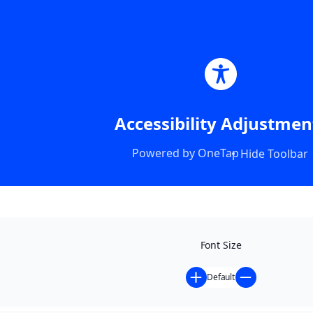
Accessibility Adjustmen
Powered by
OneTap
Hide Toolbar
Font Size
Default