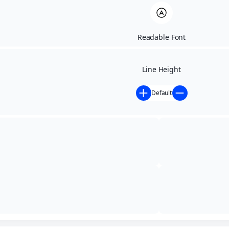
Readable Font
Line Height
Default
Início
»
Atos Oficiais
»
PORTARIA Nº 029 e 030/2023
PORTARIA Nº 029 e
030/2023
julho 7, 2023
,
5:07 pm
,
2023
,
Atos Oficiais
,
Portaria
Designa o Servidor Gustavo Alves Bessa Junior para