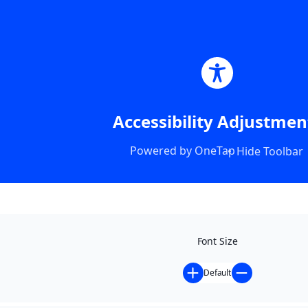
Accessibility Adjustmen
Powered by
OneTap
Hide Toolbar
Font Size
Default