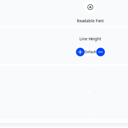
Readable Font
Line Height
Default
Processos Licitatórios
| COVID-19
Início
»
Processos Licitatórios | COVID-19
PORTARIA 021/2026
PORTARIA 020/2026
PORTARIA 019/2026