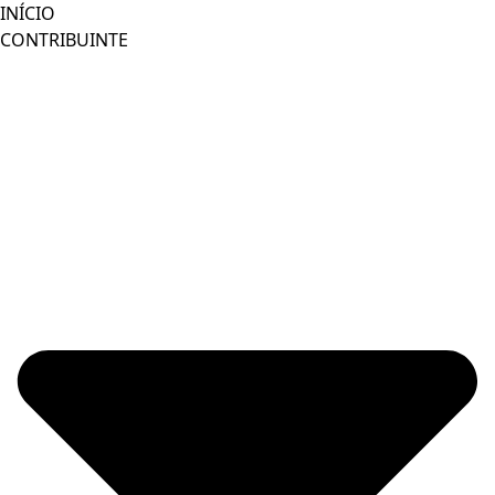
Ir
INÍCIO
para
CONTRIBUINTE
o
conteúdo