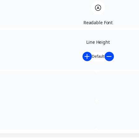
Readable Font
Line Height
Default
Início
»
Planejamento e Prestação de Contas
»
RGF -
Relatório de Gestão Fiscal
»
RGF – RELATÓRIO DE
GESTÃO FISCAL 2º QUADRIMESTRA DE 2024
RGF – RELATÓRIO DE