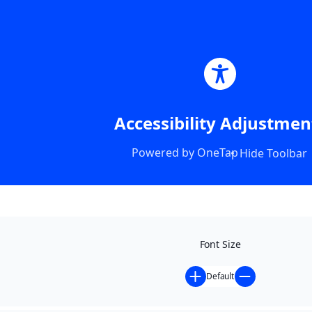
Accessibility Adjustmen
Powered by
OneTap
Hide Toolbar
Font Size
Default