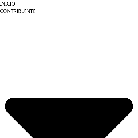
Ir
INÍCIO
para
CONTRIBUINTE
o
conteúdo