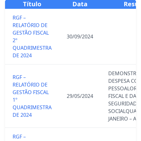
Título
Data
Resu
RGF –
RELATÓRIO DE
GESTÃO FISCAL
30/09/2024
2º
QUADRIMESTRA
DE 2024
DEMONSTRAT
RGF –
DESPESA CO
RELATÓRIO DE
PESSOALOR
GESTÃO FISCAL
29/05/2024
FISCAL E DA
1º
SEGURIDADE
QUADRIMESTRA
SOCIALQUAD
DE 2024
JANEIRO – ABR
RGF –