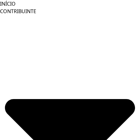
Ir
INÍCIO
para
CONTRIBUINTE
o
conteúdo