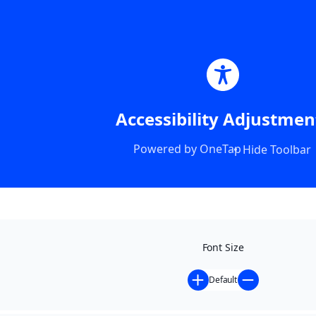
Accessibility Adjustmen
Powered by
OneTap
Hide Toolbar
Font Size
Default