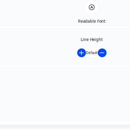
Readable Font
Line Height
Default
Início
/
Votações Nominais
Votações Nominais
Buscar: