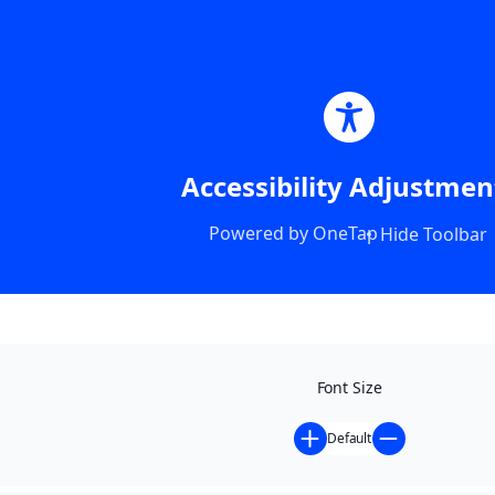
Accessibility Adjustmen
Powered by
OneTap
Hide Toolbar
Font Size
Default