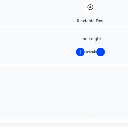
Readable Font
Line Height
Default
Início
/
Atos Oficiais
/
Editais
Editais
Subcategoria: