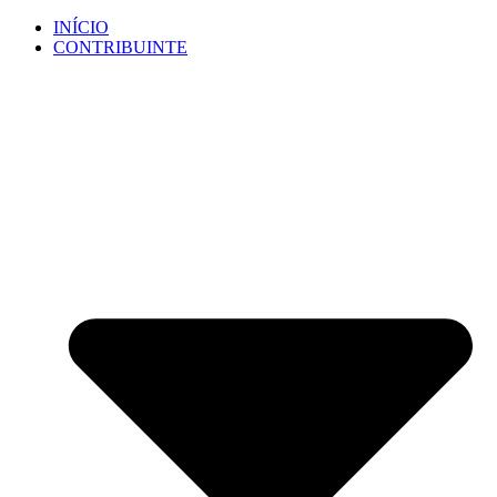
Ir
INÍCIO
para
CONTRIBUINTE
o
conteúdo