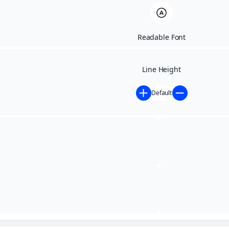
Readable Font
Line Height
Default
Início
»
Atos Oficiais
»
Portaria
»
2024
»
PORTARIA Nº
029/2024
PORTARIA Nº
029/2024
,
2024