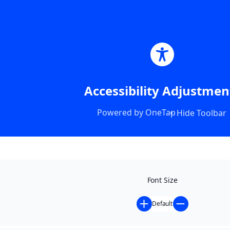
Accessibility Adjustmen
Powered by
OneTap
Hide Toolbar
Font Size
Default