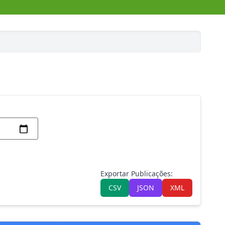
Exportar Publicações:
CSV
JSON
XML