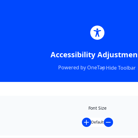
Accessibility Adjustmen
Powered by
OneTap
Hide Toolbar
Font Size
Default