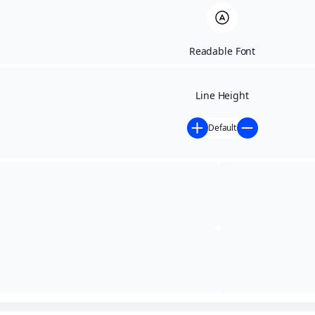
Readable Font
Line Height
Default
Início
»
Atos Oficiais
»
Portaria
»
2024
»
PORTARIA Nº
034/2024
PORTARIA Nº 034/2024