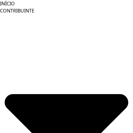
Ir
INÍCIO
para
CONTRIBUINTE
o
conteúdo